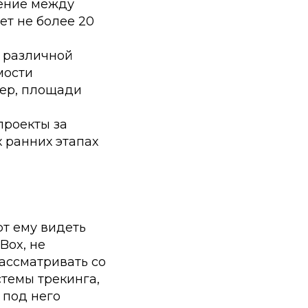
щение между
т не более 20
к различной
мости
мер, площади
проекты за
х ранних этапах
т ему видеть
Box, не
ассматривать со
стемы трекинга,
 под него