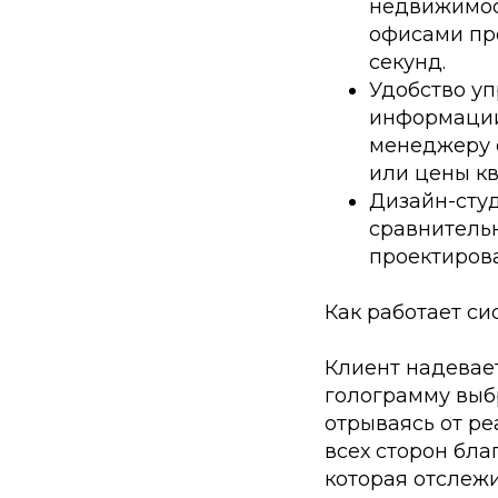
недвижимос
офисами пр
секунд.
Удобство уп
информации
менеджеру о
или цены к
Дизайн-студ
сравнительн
проектирова
Как работает си
Клиент надевае
голограмму выбр
отрываясь от ре
всех сторон бла
которая отслеж