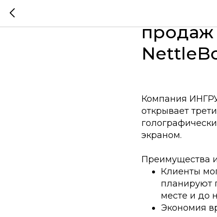
ИНГРУП
продаж 
NettleB
Компания ИНГРУ
открывает трет
голографически
экраном.
Преимущества и
Клиенты мог
планируют п
месте и до 
Экономия вр