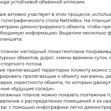
виде устойчивой объёмной иллюзии.
ж активно участвует в этом процессе, исполь
 голографического стола NettleBox. На планш
метрами демонстрируемого объекта, чтобы пре
обходимую информацию. Выделим несколько 
планшета:
нпланом: наглядный показ генплана понравивш
урных объектов, дорог, смены времени суток,
нспортного потока.
ие прилегающей территории: Клиенту можно с
рировать прилегающие к объекту магазины, д
арки, окрестности объекта, по которым движут
ные «будущие соседи».
оэтажных планов: можно показать поэтажные п
тавление о распределении помещений и их наз
тир: с помощью инфографики легко демонстри