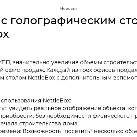
П открывает третий о
Новости
с голографическим ст
ox
ПП, значительно увеличив объемы строительс
ий офис продаж. Каждый из трех офисов прода
м столом NettleBox с дополнительным вспомо
спользования NettleBox:
ут увидеть реальное отображение объекта, ко
риобрести, без необходимости физического п
начала строительства дома.
емени: Возможность "посетить" несколько объ