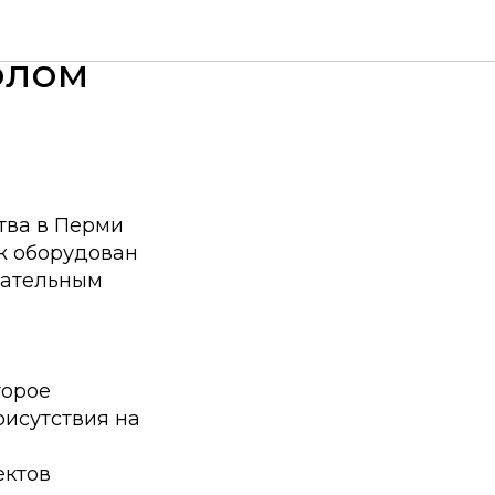
фис
олом
тва в Перми
ж оборудован
гательным
торое
рисутствия на
ектов