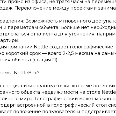
ти прямо из офиса, не тратя часы на переме
одаж. Переключение между проектами занимае
равления: Возможность мгновенного доступа 
 и параметрам объекта. Больше нет необходи
твлекаться от клиента для уточнения, напри
вартиры.
ия компании Nettle создает голографические 
о короткий срок — всего 2-2,5 месяца на самы
ния объекта (стадия П).
стема NettleBox?
т специализированные очки, которые позволяю
анного объекта недвижимости на столе Nettle
ального мира. Голографический макет можно р
годаря встроенной в голографический стол си
ивает положение пользователя и подстраивает