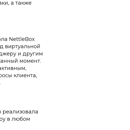
ки, а также
ла NettleBox
ид виртуальной
еджеру и другим
данный момент.
активным,
росы клиента,
.
о реализовала
ру в любом