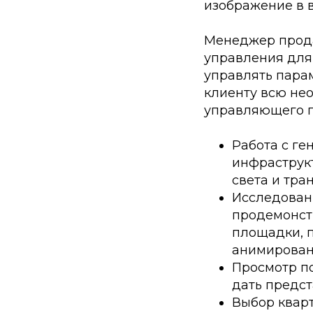
изображение в 
Менеджер прода
управления для
управлять пара
клиенту всю не
управляющего 
Работа с ге
инфраструкт
света и тра
Исследован
продемонст
площадки, п
анимирован
Просмотр п
дать предс
Выбор квар