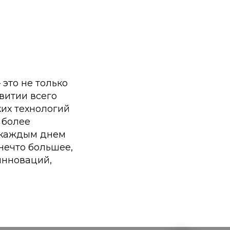
это не только
витии всего
ких технологий
 более
 каждым днем
нечто большее,
инноваций,