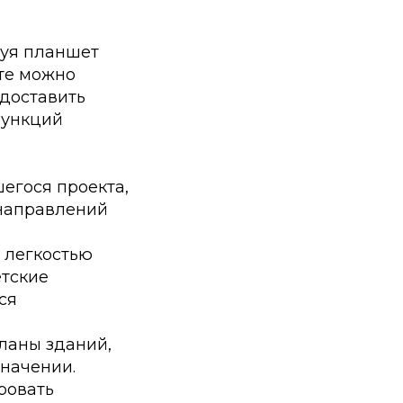
зуя планшет
ете можно
доставить
функций
егося проекта,
 направлений
 легкостью
етские
ся
ланы зданий,
начении.
ровать