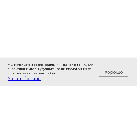
Мы используем cookie-файлы и Яндекс Метрику, для
аналитики и чтобы улучшить ваши впечатления от
Хорошо
использования нашего сайта.
Узнать больше
Действующий резидент Фонда
«Сколково» с 2012 года
Портфолио
Контакты